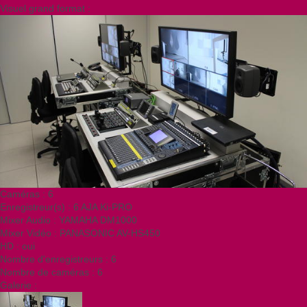
Visuel grand format
:
Caméras
:
6
Enregistreur(s)
:
6 AJA Ki-PRO
Mixer Audio
:
YAMAHA DM1000
Mixer Vidéo
:
PANASONIC AV-HS450
HD
:
oui
Nombre d'enregistreurs
:
6
Nombre de caméras
:
6
Galerie
: