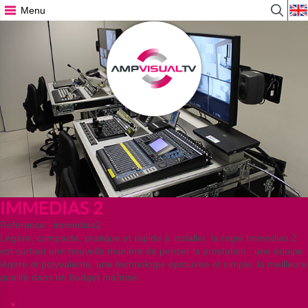
Menu
Affiche
r
le
Accueil
>
formula
AMP
de
VISUAL
recher
TV
>
Offres
et
services
IMMEDIAS 2
Référence :
immedias2
Légère, compacte, pratique et rapide à installer, la régie Immedias 2
est surtout une nouvelle manière de penser la prestation : une équipe
légère et polyvalente, une technologie éprouvée et simple, la meilleure
qualité dans un budget maîtrisé.
:
: