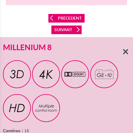
PRÉCEDENT
SUIVANT
Millenium
MILLENIUM 8
8
3D
4K
Dolby
GE-
t0
t0
Multiple
Control
Room
Caméras :
16